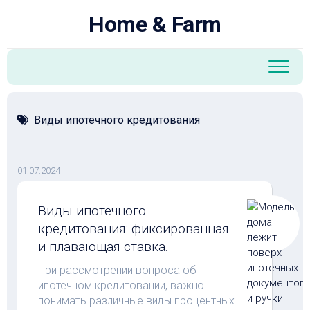
Перейти
Home & Farm
к
содержанию
Виды ипотечного кредитования
01.07.2024
Виды ипотечного
кредитования: фиксированная
и плавающая ставка.
При рассмотрении вопроса об
ипотечном кредитовании, важно
понимать различные виды процентных