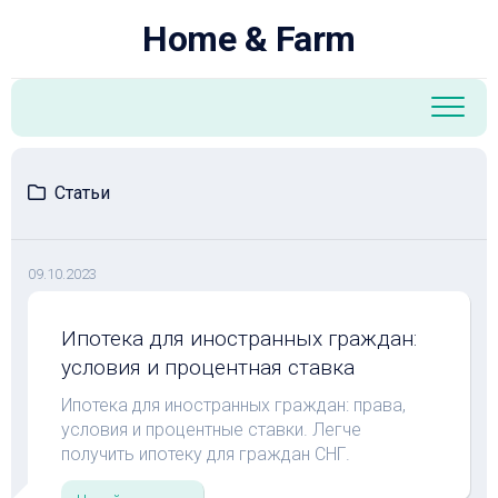
Перейти
Home & Farm
к
содержанию
Статьи
09.10.2023
Ипотека для иностранных граждан:
условия и процентная ставка
Ипотека для иностранных граждан: права,
условия и процентные ставки. Легче
получить ипотеку для граждан СНГ.