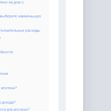
теке на дом с
и выберите наименьшую
ополнительные расходы
у
обности
тком
 ипотеки?
я дохода?
тся для ипотеки?