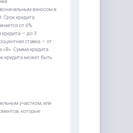
нке.
ервоначальным взносом в
. Срок кредита
инается от 6%.
 кредита — до 3
процентная ставка — от
а «В». Сумма кредита
ок кредита может быть
мельным участком, или
оментов, которые