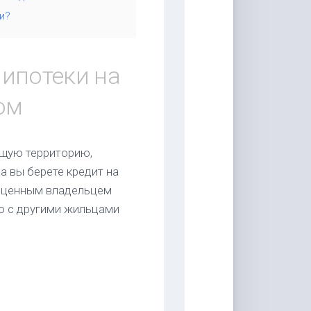
и?
 ипотеки на
ом
ющую территорию,
 вы берете кредит на
ноценным владельцем
о с другими жильцами