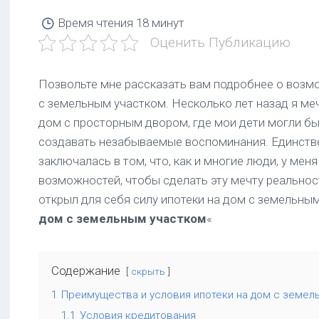
от
семейную
евроремонта
ипотеку?
Время чтения
18 минут
Убедитесь,
Оценить Публикацию
что
все
документы
Позвольте мне рассказать вам подробнее о возм
в
порядке!
с земельным участком. Несколько лет назад я ме
дом с просторным двором, где мои дети могли бы
Сколько
создавать незабываемые воспоминания. Единств
дадут
кредит
заключалась в том, что, как и многие люди, у ме
если
возможностей, чтобы сделать эту мечту реальнос
зарплата
открыл для себя силу ипотеки на дом с земельным
60000?
Оцените
дом с земельным участком
«
свои
возможности!
Содержание
скрыть
1
Преимущества и условия ипотеки на дом с земел
1.1
Условия кредитования