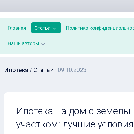
Главная
Статьи
Политика конфиденциально
Наши авторы
Статьи
Ипотека
Виды
Анастасия
Ипотека
/
Статьи
· 09.10.2023
ипотечного
Волкова
Интерьер
Как
кредитования:
правильно
фиксированна
Анастасия
наносить
и
Ковалева
гидроизоляци
плавающая
в
ставка.
Олег
ванной
Балашов
Ипотека на дом с земель
Что
Отличие
нужно
участком: лучшие условия
косметическо
чтоб
ремонта
одобрили